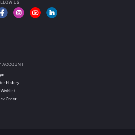
LLOW US
Y ACCOUNT
gin
der History
Wishlist
ack Order