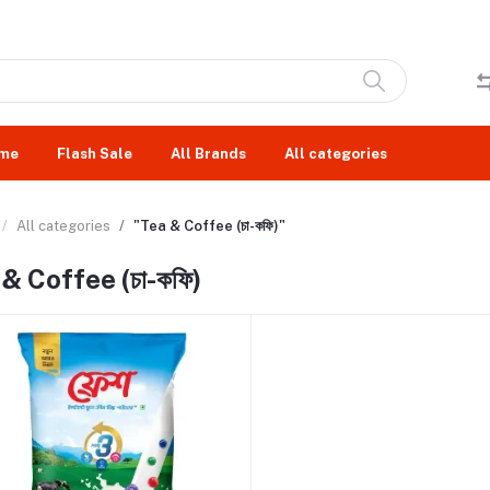
me
Flash Sale
All Brands
All categories
All categories
"Tea & Coffee (চা-কফি)"
& Coffee (চা-কফি)