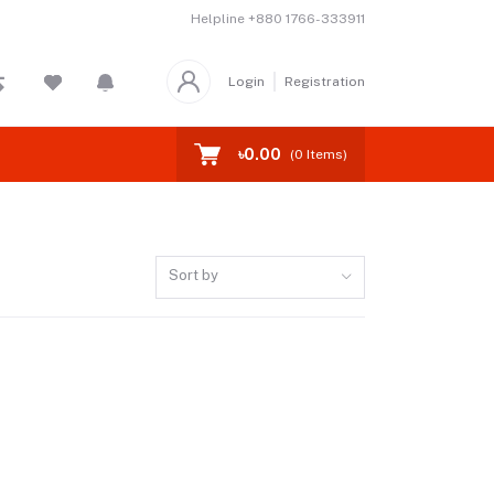
Helpline
+880 1766-333911
Login
Registration
৳0.00
(
0
Items)
Sort by