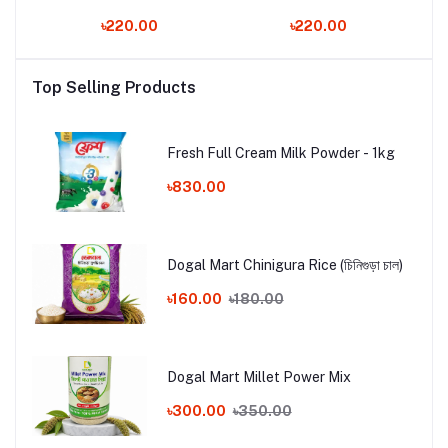
৳220.00
৳220.00
Top Selling Products
Fresh Full Cream Milk Powder - 1kg
৳830.00
Dogal Mart Chinigura Rice (চিনিগুড়া চাল)
৳160.00
৳180.00
Dogal Mart Millet Power Mix
৳300.00
৳350.00