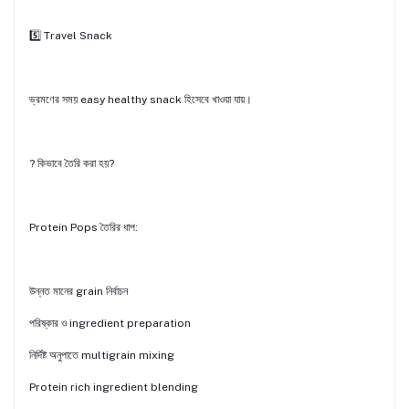
5️⃣ Travel Snack
ভ্রমণের সময় easy healthy snack হিসেবে খাওয়া যায়।
? কিভাবে তৈরি করা হয়?
Protein Pops তৈরির ধাপ:
উন্নত মানের grain নির্বাচন
পরিষ্কার ও ingredient preparation
নির্দিষ্ট অনুপাতে multigrain mixing
Protein rich ingredient blending