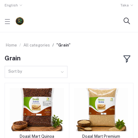
English
Taka
Home
All categories
"Grain"
Grain
Sort by
Dogal Mart Quinoa
Dogal Mart Premium
Add to cart
Add to cart